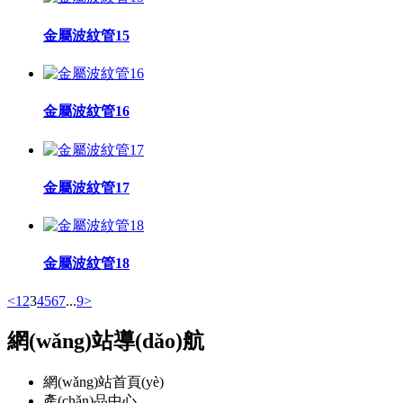
金屬波紋管15
金屬波紋管16
金屬波紋管17
金屬波紋管18
<
1
2
3
4
5
6
7
...
9
>
網(wǎng)站導(dǎo)航
網(wǎng)站首頁(yè)
產(chǎn)品中心