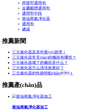
焊接型通用包
金屬載體通用包
通用型中段
柴油尾氣凈化器
通用包
總成
推薦新聞
三元催化器及其作業(yè)原理！
三元催化器常見(jiàn)的癥狀有哪些？
三元催化器壞了的癥狀是什么？
三元催化器怎么清洗效果好？
三元催化器的性能特點(diǎn)！
推薦產(chǎn)品
柴油尾氣凈化器加工