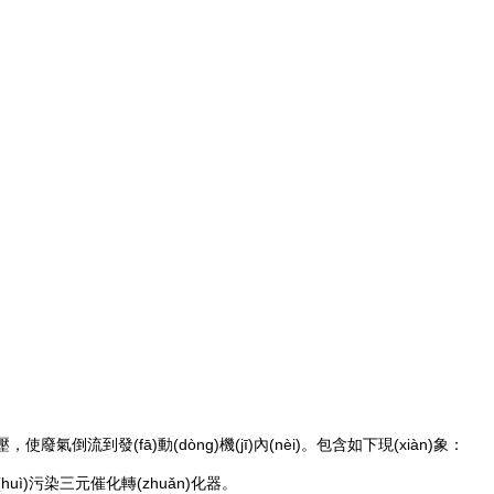
流到發(fā)動(dòng)機(jī)內(nèi)。包含如下現(xiàn)象：
uì)污染三元催化轉(zhuǎn)化器。