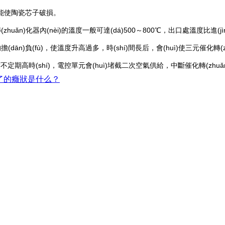
都有可能使陶瓷芯子破損。
huǎn)化器內(nèi)的溫度一般可達(dá)500～800℃，出口處溫度比進(
負(fù)，使溫度升高過多，時(shí)間長后，會(huì)使三元催化轉(zh
期高時(shí)，電控單元會(huì)堵截二次空氣供給，中斷催化轉(zhu
了的癥狀是什么？