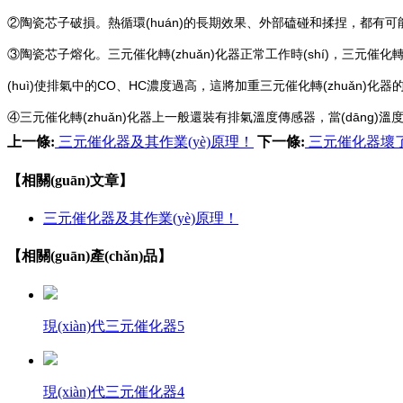
②陶瓷芯子破損。熱循環(huán)的長期效果、外部磕碰和揉捏，
③陶瓷芯子熔化。三元催化轉(zhuǎn)化器正常工作時(shí)，三元催化轉(z
(huì)使排氣中的CO、HC濃度過高，這將加重三元催化轉(zhuǎn)化器的擔(dān)
④三元催化轉(zhuǎn)化器上一般還裝有排氣溫度傳感器，當(dāng)溫度不定
上一條:
三元催化器及其作業(yè)原理！
下一條:
三元催化器壞
【相關(guān)文章】
三元催化器及其作業(yè)原理！
【相關(guān)產(chǎn)品】
現(xiàn)代三元催化器5
現(xiàn)代三元催化器4