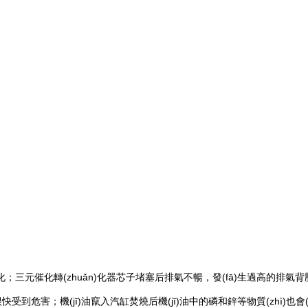
催化轉(zhuǎn)化器芯子堵塞后排氣不暢，發(fā)生過高的排氣背壓，使廢氣倒
很快受到危害；機(jī)油竄入汽缸焚燒后機(jī)油中的磷和鋅等物質(zhì)也會(h