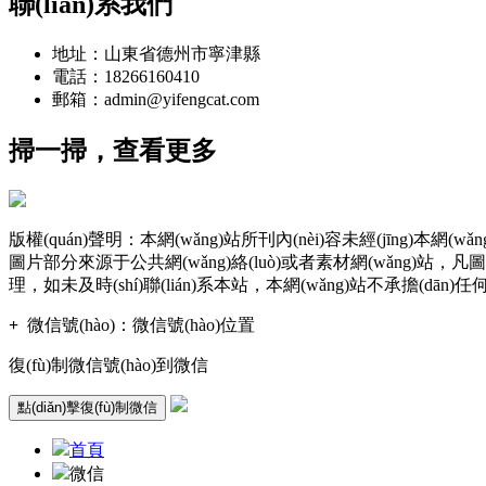
聯(lián)系我們
地址：山東省德州市寧津縣
電話：18266160410
郵箱：admin@yifengcat.com
掃一掃，查看更多
版權(quán)聲明：本網(wǎng)站所刊內(nèi)容未經(jīng)本網(
圖片部分來源于公共網(wǎng)絡(luò)或者素材網(wǎng)站，凡圖文未
理，如未及時(shí)聯(lián)系本站，本網(wǎng)站不承擔(dān)任
+
微信號(hào)：
微信號(hào)位置
復(fù)制微信號(hào)到微信
點(diǎn)擊復(fù)制微信
首頁
微信