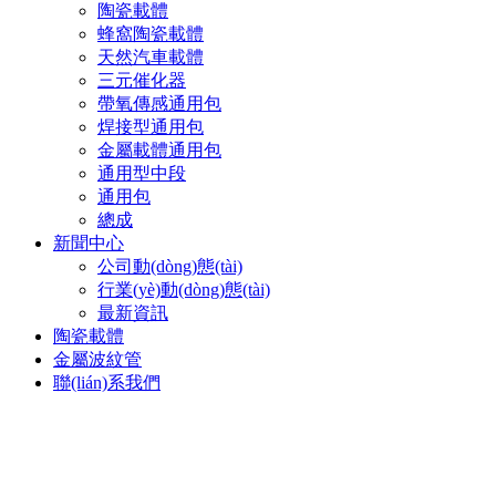
陶瓷載體
蜂窩陶瓷載體
天然汽車載體
三元催化器
帶氧傳感通用包
焊接型通用包
金屬載體通用包
通用型中段
通用包
總成
新聞中心
公司動(dòng)態(tài)
行業(yè)動(dòng)態(tài)
最新資訊
陶瓷載體
金屬波紋管
聯(lián)系我們