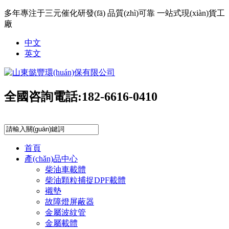
多年專注于三元催化研發(fā) 品質(zhì)可靠 一站式現(xiàn)貨工
廠
中文
英文
全國咨詢電話:
182-6616-0410
首頁
產(chǎn)品中心
柴油車載體
柴油顆粒捕捉DPF載體
襯墊
故障燈屏蔽器
金屬波紋管
金屬載體