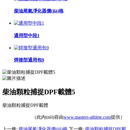
柴油尾氣凈化器價(jià)格
通用型中段1
焊接型通用包9
柴油顆粒捕捉DPF載體5
柴油顆粒捕捉DPF載體
（此內(nèi)容由
www.masters-athlete.com
提供）
上一條:
柴油尾氣凈化器價(jià)格
下一條:
柴油顆粒捕捉DPF載